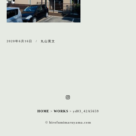
2020年6月16日
丸山寛文
HOME
>
WORKS
>
yd03_42A5659
© hirofumimaruyama.com