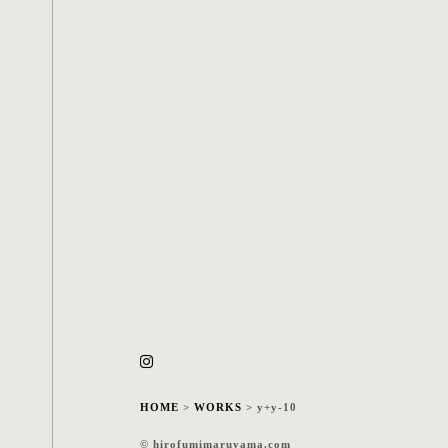
HOME
>
WORKS
>
y+y-10
© hirofumimaruyama.com