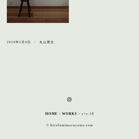
2019年5月6日
丸山寛文
HOME
>
WORKS
>
y+y-18
© hirofumimaruyama.com