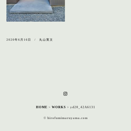
2020年6月16日
丸山寛文
HOME
>
WORKS
>
yd20_42A6131
© hirofumimaruyama.com