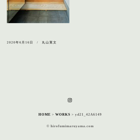
2020年6月16日
丸山寛文
HOME
>
WORKS
>
yd21_42A6149
© hirofumimaruyama.com