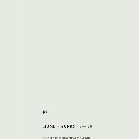
HOME
>
WORKS
>
y+y-26
© hirofumimaruyama.com