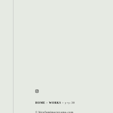
HOME
>
WORKS
>
y+y-30
© hirofumimaruyama.com