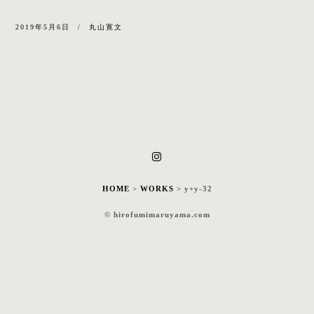
2019年5月6日
丸山寛文
HOME
>
WORKS
>
y+y-32
© hirofumimaruyama.com