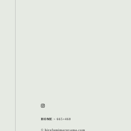
HOME
>
665×460
© hirofumimaruyama.com