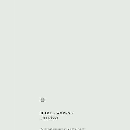
HOME
>
WORKS
>
_O1A3553
© hirofumimaruyama.com