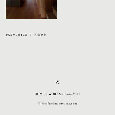
2020年6月16日
丸山寛文
HOME
>
WORKS
>
houseM-13
© hirofumimaruyama.com