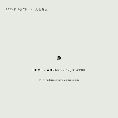
2023年10月7日
丸山寛文
HOME
>
WORKS
>
sz12_O1A9988
© hirofumimaruyama.com